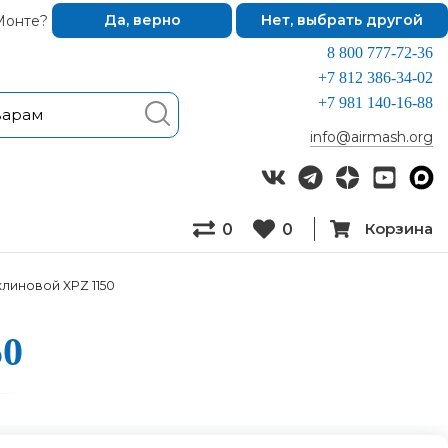
Монте?
Да, верно
Нет, выбрать другой
8 800 777-72-36
+7 812 386-34-02
+7 981 140-16-88
info@airmash.org
Корзина
0
0
клиновой XPZ 1150
50