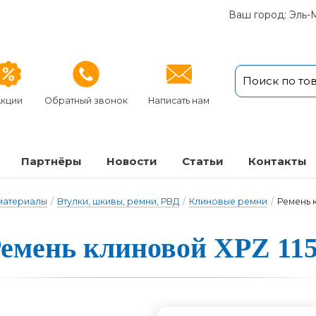
Ваш город: Эль-
кции
Обратный звонок
Написать нам
Партнёры
Новости
Статьи
Кон­так­ты
 материалы
/
Втулки, шкивы, ремни, РВД
/
Клиновые ремни
/
Ремень 
емень клино­вой XPZ 11