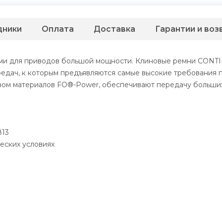
дники
Оплата
Доставка
Гарантии и воз
ями для приводов большой мощности. Клиновые ремни CON
едач, к которым предъявляются самые высокие требования п
авом материалов FO®-Power, обеспечивают передачу больш
813
ческих условиях