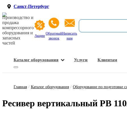
Санкт-Петербург
Производство и
продажа
компрессорного
оборудования и
Обратный
Написать
Акции
запасных
звонок
нам
частей
Каталог оборудования
Услуги
Клиентам
Запасные части и расходные материалы
Оборудование по подготовке сжатого воздуха
Главная
/
Каталог оборудования
/
Оборудование по подготовке с
Ре­си­вер вер­ти­каль­ный РВ 110