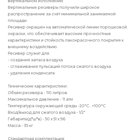
вертикальном исполнении.
Вертикальные ресиверы получили широкое
распространение за счёт минимальной занимаемой
площади.
Ресивер окрашен на автоматической линии порошковой
окраски, что обеспечивает высокие прочностные
характеристики и стойкость лакокрасочного покрытия к
внешнему воздействию.
Ресивер служит для:
- создания запаса воздуха
- сглаживания пульсаций потока сжатого воздуха
- удаления конденсата
Технические характеристики:
Объём ресивера - 110 литров
Максимальное давление - 11 атм
Температура окружающей среды -20°С…+100°С
Вход/выход для сжатого воздуха - 1/2"
Габариты(д*ш*в) - 50 х 51 х 96
Масса - 35 кг
Стандартная комплектация: