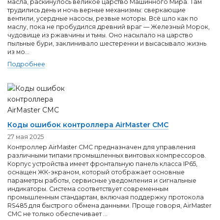
масла, раскинулось великое царство Машинного Мира. Там
трудились день и ночь верные механизмы: сверкающие
вентили, усердные насосы, резвые моторы. Всё шло как по
маслу, пока не пробудился древний враг — Железный Морок,
чудовище из ржавчины и тьмы. Оно насылало на царство
пыльные бури, заклинивало шестеренки и высасывало жизнь
из мо...
Подробнее
Коды ошибок контроллера AirMaster CMC
27 мая 2025
Контроллер AirMaster CMC предназначен для управления
различными типами промышленных винтовых компрессоров.
Корпус устройства имеет фронтальную панель класса IP65,
оснащен ЖК-экраном, который отображает основные
параметры работы, сервисные уведомления и сигнальные
индикаторы. Система соответствует современным
промышленным стандартам, включая поддержку протокола
RS485 для быстрого обмена данными. Проще говоря, AirMaster
CMC не только обеспечивает ...