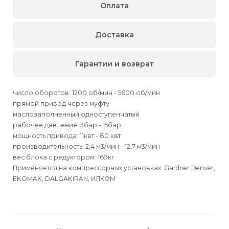
Оплата
Доставка
Гарантии и возврат
число оборотов: 1200 об/мин - 5600 об/мин
прямой привод через муфту
маслозаполненный одноступенчатый
рабочее давление: 3бар - 15бар
мощность привода: 11квт - 80 квт
производительность: 2,4 м3/мин - 12,7 м3/мин
вес блока с редуктором: 169кг
Применяется на компрессорных установках: Gardner Denver,
EKOMAK, DALGAKIRAN, ИЛКОМ
Для физических
Для физических
Способы
доставки
лиц
лиц
Для юридических
Для юридических