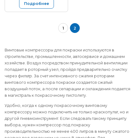
Подробнее
1
2
Винтовые компрессоры для покраски используются в
строительстве, промышленности, автосервисе и домашнем
хозяйстве. Воздух посредством принудительной вентиляции
попадает в роторный узел, пройдя предварительно очистку
через фильтр. За счет интенсивного сжатия роторами
винтового компрессора покраски создается сжатый
воздушный поток, а после сепарации и охлаждения подается
в магистраль к покрасочному пистолету.
Удобно, когда к одному покрасочному винтовому
компрессору можно подключить не только краскопульт, но и
другой пневмоинструмент. Если следовать такому принципу
выбора, нужен компрессор под покраску
производительностью не менее 400 литров в минуту сжатого
воздуха под давлением не ниже 8 атмосфер. Для