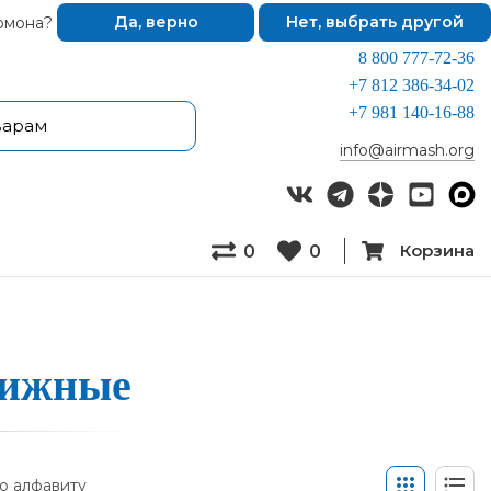
омона?
Да, верно
Нет, выбрать другой
8 800 777-72-36
+7 812 386-34-02
+7 981 140-16-88
info@airmash.org
Корзина
0
0
­вижные
о алфавиту