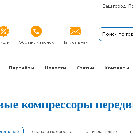
Ваш город: П
кции
Обратный звонок
Написать нам
Партнёры
Новости
Статьи
Кон­так­ты
ые ком­прес­со­ры пе­ред
одешевле
сначала подороже
сначала новые
п