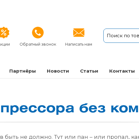
кции
Обратный звонок
Написать нам
Партнёры
Новости
Статьи
Кон­так­ты
рес­со­ра без ком­
 быть не должно. Тут или пан – или пропал, ка