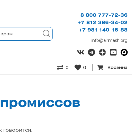
8 800 777-72-36
+7 812 386-34-02
+7 981 140-16-88
info@airmash.org
Корзина
0
0
про­мис­сов
к говорится.