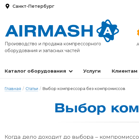
Санкт-Петербург
Производство и продажа компрессорного
А
оборудования и запасных частей
Каталог оборудования
Услуги
Клиентам
Запасные части и расходные материалы
Оборудование по подготовке сжатого воздуха
Главная
/
Статьи
/
Выбор компрессора без компромиссов
Выбор комп
Когда дело доходит до выбора – компромиссов