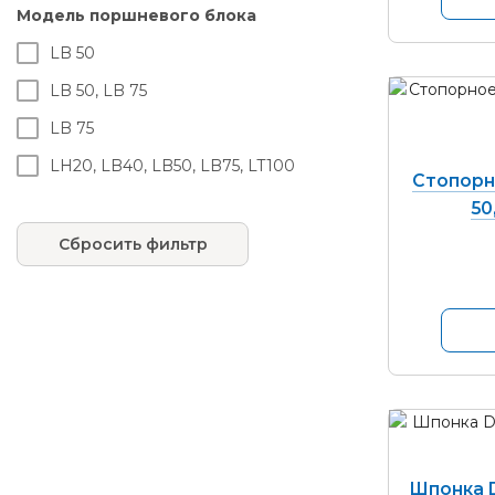
Модель поршневого блока
Прокладка
LB 50
Сальник
LB 50, LB 75
Сапун
LB 75
Тройник
LH20, LB40, LB50, LB75, LT100
Угольник
Стопорно
50
Цилиндр
Сбросить фильтр
Шайба
Шатун
Шкив
Шпилька
Шпонка
Шпонка D