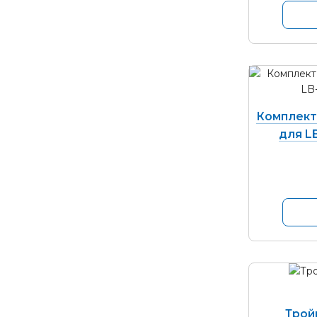
Комплект
для LB
Трой