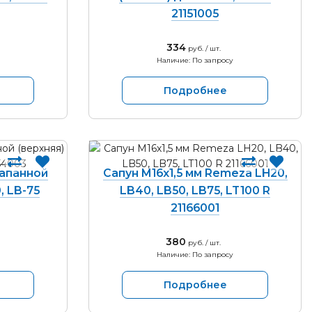
21151005
334
руб. / шт.
Наличие: По запросу
Подробнее
апанной
Сапун M16х1,5 мм Remeza LH20,
, LB-75
LB40, LB50, LB75, LT100 R
21166001
380
руб. / шт.
Наличие: По запросу
Подробнее