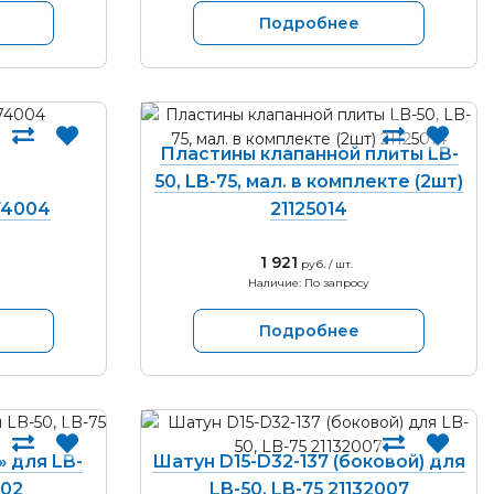
Подробнее
Пластины клапанной плиты LB-
50, LB-75, мал. в комплекте (2шт)
74004
21125014
1 921
руб. / шт.
Наличие: По запросу
Подробнее
» для LB-
Шатун D15-D32-137 (боковой) для
002
LB-50, LB-75 21132007