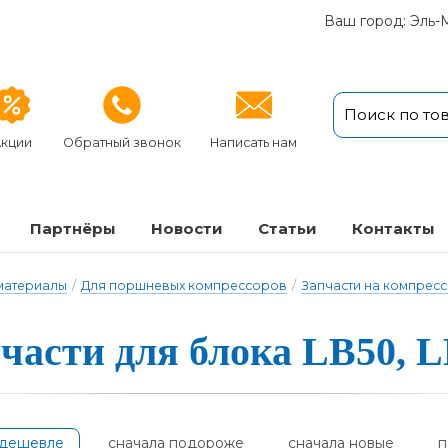
Ваш город: Эль-
кции
Обратный звонок
Написать нам
Партнёры
Новости
Статьи
Кон­так­ты
 материалы
/
Для поршневых компрессоров
/
Запчасти на компресс
части для блока LB50, 
одешевле
сначала подороже
сначала новые
п