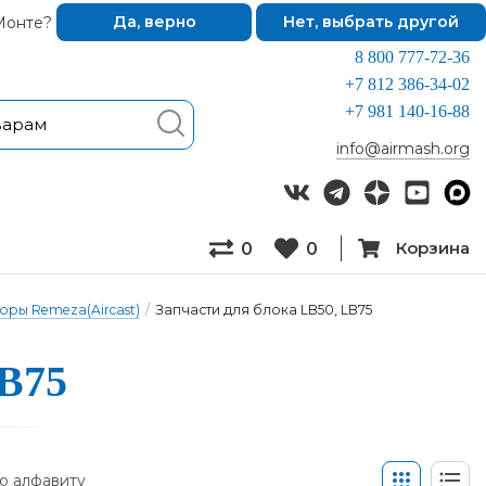
Монте?
Да, верно
Нет, выбрать другой
8 800 777-72-36
+7 812 386-34-02
+7 981 140-16-88
info@airmash.org
Корзина
0
0
оры Remeza(Aircast)
/
Запчасти для блока LB50, LB75
LB75
о алфавиту