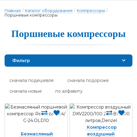
Главная
/
Каталог оборудования
/
Компрессоры
/
Поршневые компрессоры
Пор­шне­вые ком­прес­со­ры
Фильтр
сначала подешевле
сначала подороже
сначала новые
по алфавиту
Компрессор
Безмасляный
воздушный