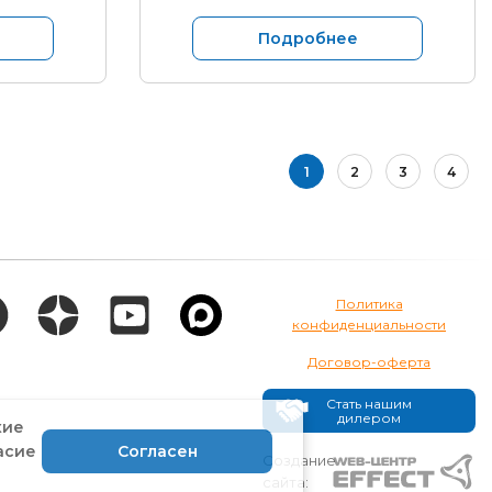
Подробнее
1
2
3
4
Политика
конфиденциальности
Договор-оферта
Стать нашим
дилером
кие
асие
Согласен
Создание
сайта: