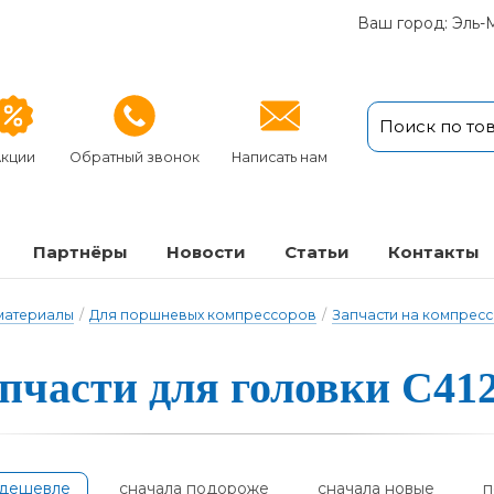
Ваш город: Эль-
кции
Обратный звонок
Написать нам
Партнёры
Новости
Статьи
Кон­так­ты
 материалы
/
Для поршневых компрессоров
/
Запчасти на компрес
пчасти для голов­ки С4
одешевле
сначала подороже
сначала новые
п