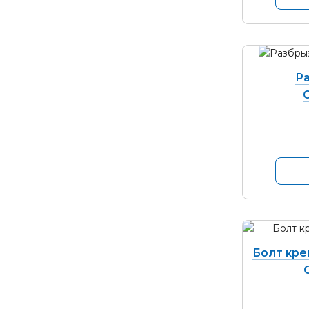
Ра
С
Болт кре