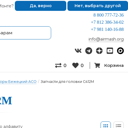
Монте?
Да, верно
Нет, выбрать другой
8 800 777-72-36
+7 812 386-34-02
+7 981 140-16-88
info@airmash.org
Корзина
0
0
соры Бежецкий АСО
/
Запчасти для головки С412М
12М
о алфавиту