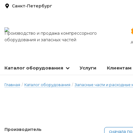
Санкт-Петербург
Производство и продажа компрессорного
оборудования и запасных частей
А
Каталог оборудования
Услуги
Клиентам
Запасные части и расходные материалы
Оборудование по подготовке сжатого воздуха
Главная
/
Каталог оборудования
/
Запасные части и расходные
Производитель
сначала п