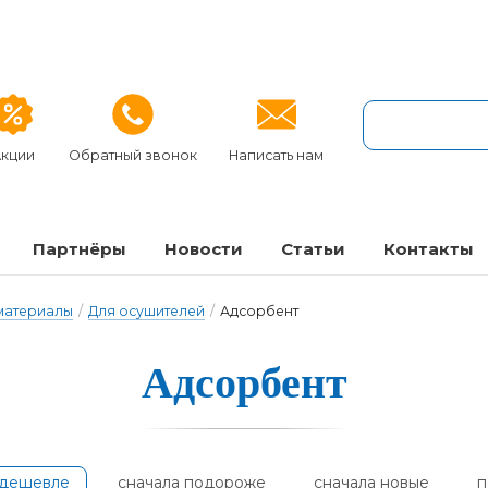
кции
Обратный звонок
Написать нам
Партнёры
Новости
Статьи
Контакты
 материалы
/
Для осушителей
/
Адсорбент
Ад­сорбент
одешевле
сначала подороже
сначала новые
п