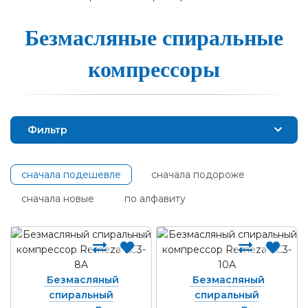
Без­масля­ные спи­раль­ные
ком­прес­со­ры
Фильтр
сначала подешевле
сначала подороже
сначала новые
по алфавиту
Безмасляный
Безмасляный
спиральный
спиральный