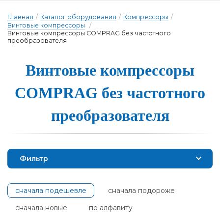
Главная
/
Каталог оборудования
/
Компрессоры
/
Винтовые компрессоры
/
Винтовые компрессоры COMPRAG без частотного
преобразователя
Винтовые ком­прес­со­ры
COMPRAG без час­тотно­го
пре­об­ра­зо­ва­те­ля
Фильтр
сначала подешевле
сначала подороже
сначала новые
по алфавиту