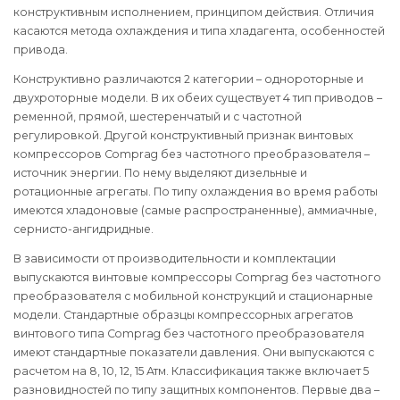
конструктивным исполнением, принципом действия. Отличия
касаются метода охлаждения и типа хладагента, особенностей
привода.
Конструктивно различаются 2 категории – однороторные и
двухроторные модели. В их обеих существует 4 тип приводов –
ременной, прямой, шестеренчатый и с частотной
регулировкой. Другой конструктивный признак винтовых
компрессоров Comprag без частотного преобразователя –
источник энергии. По нему выделяют дизельные и
ротационные агрегаты. По типу охлаждения во время работы
имеются хладоновые (самые распространенные), аммиачные,
сернисто-ангидридные.
В зависимости от производительности и комплектации
выпускаются винтовые компрессоры Comprag без частотного
преобразователя с мобильной конструкций и стационарные
модели. Стандартные образцы компрессорных агрегатов
винтового типа Comprag без частотного преобразователя
имеют стандартные показатели давления. Они выпускаются с
расчетом на 8, 10, 12, 15 Атм. Классификация также включает 5
разновидностей по типу защитных компонентов. Первые два –