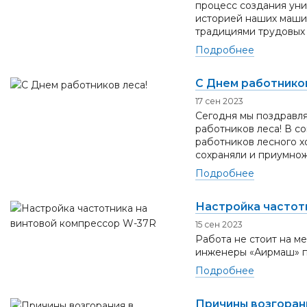
процесс создания уни
историей наших машин
традициями трудовых 
Подробнее
С Днем работ­ни­ков
17 сен 2023
Сегодня мы поздравля
работников леса! В с
работников лесного х
сохраняли и приумножа
Подробнее
Настройка частот
15 сен 2023
Работа не стоит на м
инженеры «Аирмаш» пр
Подробнее
Причины возгоран