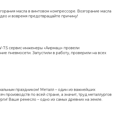
згорания масла в винтовом компрессоре. Возгорание масла
видео и вовремя предотвращайте причину!
W-7.5 сервис-инженеры «Аирмаш» провели
ие пневмосети. Запустили в работу, проверили на всех
нальным праздником! Металл – один из важнейших
ч производств по всей стране, а значит, труд металлургов
ги! Ваше ремесло – одно из самых древних на земле.