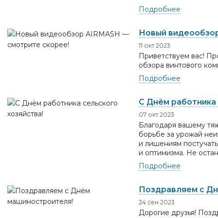
Подробнее
Новый видеообзор
11 окт 2023
Приветствуем вас! Пр
обзора винтового ко
Подробнее
С Днём работника 
07 окт 2023
Благодаря вашему тяж
борьбе за урожай неи
и лишениям постучать
и оптимизма. Не остана
Подробнее
Поздравляем с Дн
24 сен 2023
Дорогие друзья! Поз