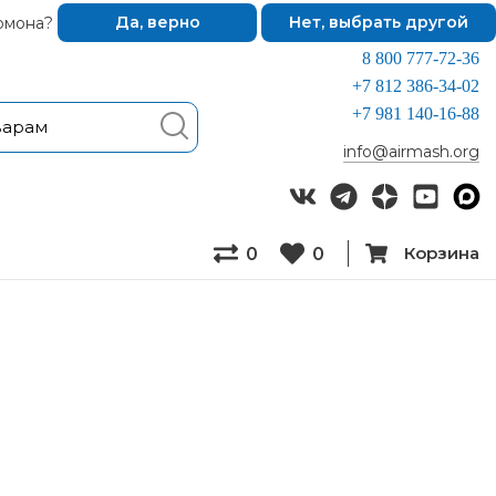
омона?
Да, верно
Нет, выбрать другой
8 800 777-72-36
+7 812 386-34-02
+7 981 140-16-88
info@airmash.org
Корзина
0
0