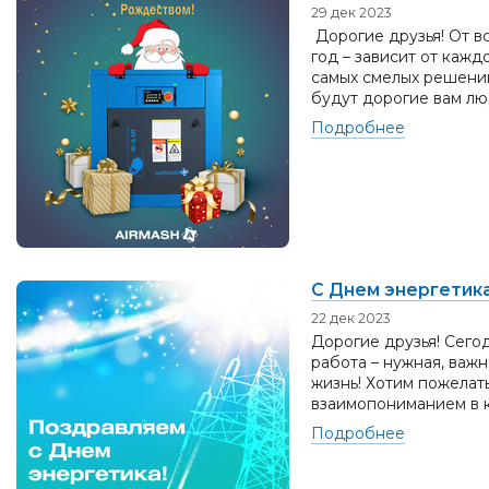
29 дек 2023
Дорогие друзья! От в
год – зависит от кажд
самых смелых решений
будут дорогие вам люд
Подробнее
С Днем энергетика
22 дек 2023
Дорогие друзья! Сего
работа – нужная, важн
жизнь! Хотим пожелат
взаимопониманием в к
Подробнее