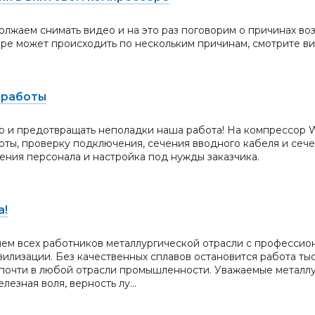
лжаем снимать видео и на это раз поговорим о причинах во
оре может происходить по нескольким причинам, смотрите 
 работы
р и предотвращать неполадки наша работа! На компрессор 
ты, проверку подключения, сечения вводного кабеля и сечен
ения персонала и настройка под нужды заказчика.
а!
ем всех работников металлургической отрасли с профессио
илизации. Без качественных сплавов остановится работа тыся
почти в любой отрасли промышленности. Уважаемые металлур
лезная воля, верность лу...