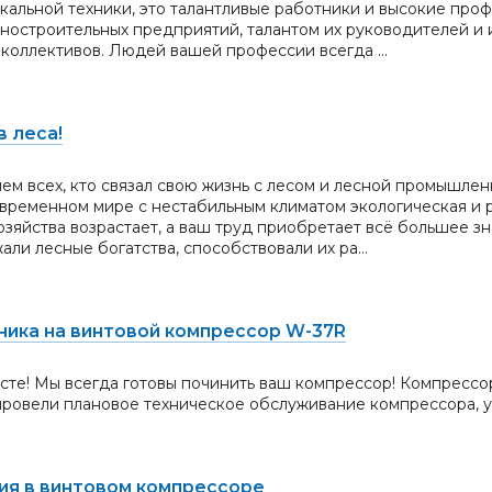
кальной техники, это талантливые работники и высокие про
остроительных предприятий, талантом их руководителей и 
коллективов. Людей вашей профессии всегда ...
 ле­са!
ем всех, кто связал свою жизнь с лесом и лесной промышле
овременном мире с нестабильным климатом экологическая и 
озяйства возрастает, а ваш труд приобретает всё большее з
ли лесные богатства, способствовали их ра...
ника на винтовой компрессор W-37R
есте! Мы всегда готовы починить ваш компрессор! Компрессо
овели плановое техническое обслуживание компрессора, у
ия в винтовом компрессоре