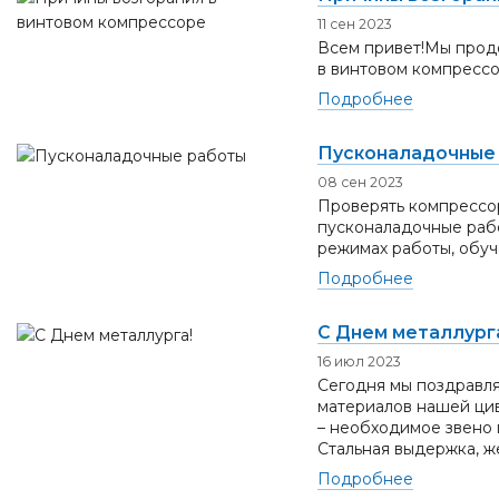
11 сен 2023
Всем привет!Мы продо
в винтовом компресс
Подробнее
Пусконаладочные
08 сен 2023
Проверять компрессо
пусконаладочные рабо
режимах работы, обуч
Подробнее
С Днем металлург
16 июл 2023
Сегодня мы поздравля
материалов нашей цив
– необходимое звено 
Стальная выдержка, же
Подробнее