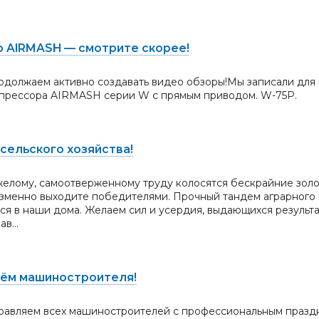
 AIRMASH — смотрите скорее!
одолжаем активно создавать видео обзоры!Мы записали для 
мпрессора AIRMASH серии W с прямым приводом. W-75P.
сельского хозяйства!
елому, самоотверженному труду колосятся бескрайние золот
зменно выходите победителями. Прочный тандем аграрного 
ся в наши дома. Желаем сил и усердия, выдающихся результ
в...
ём машиностроителя!
дравляем всех машиностроителей с профессиональным празд