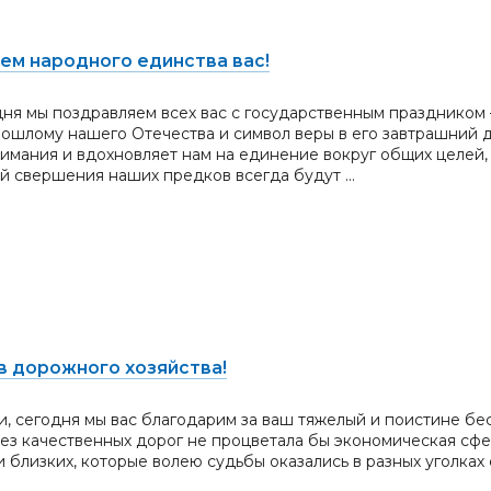
м на­род­но­го е­динс­тва вас!
дня мы поздравляем всех вас с государственным праздником 
ошлому нашего Отечества и символ веры в его завтрашний д
имания и вдохновляет нам на единение вокруг общих целей,
й свершения наших предков всегда будут ...
в дорожного хозяйства!
 сегодня мы вас благодарим за ваш тяжелый и поистине бе
Без качественных дорог не процветала бы экономическая сфе
 близких, которые волею судьбы оказались в разных уголках