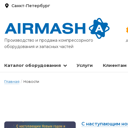
Санкт-Петербург
Производство и продажа компрессорного
А
оборудования и запасных частей
Каталог оборудования
Услуги
Клиентам
Запасные части и расходные материалы
Оборудование по подготовке сжатого воздуха
Главная
/
Новости
С наступающим но