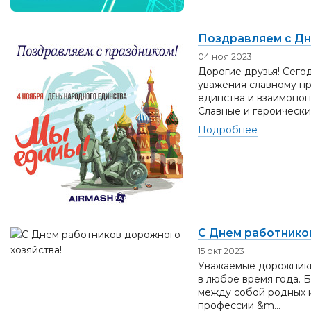
Поздрав­ля­ем с Дне
04 ноя 2023
Дорогие друзья! Сего
уважения славному пр
единства и взаимопон
Славные и героически
Подробнее
С Днем работнико
15 окт 2023
Уважаемые дорожники,
в любое время года. 
между собой родных и
профессии &m...