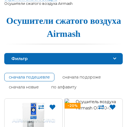
Осушители сжатого воздуха Airmash
Осуши­те­ли сжа­то­го воз­ду­ха
Airmash
Фильтр
сначала подешевле
сначала подороже
сначала новые
по алфавиту
−20%