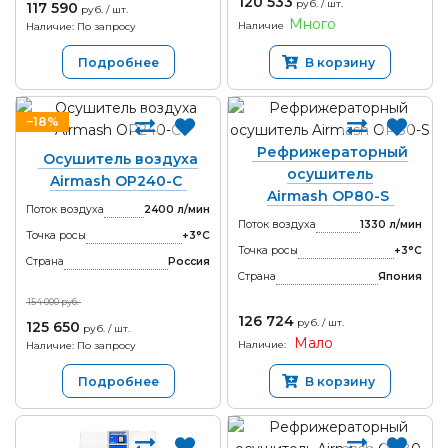
120 533
руб. / шт.
117 590
руб. / шт.
Много
Наличие
Наличие: По запросу
Подробнее
В корзину
−18%
Рефрижераторный
Осушитель воздуха
осушитель
Airmash OP240-С
Airmash OP80-S
Поток воздуха
2400 л/мин
Поток воздуха
1330 л/мин
Точка росы
+3°С
Точка росы
+3°С
Страна
Россия
Страна
Япония
154 000 руб.
126 724
руб. / шт.
125 650
руб. / шт.
Мало
Наличие:
Наличие: По запросу
Подробнее
В корзину