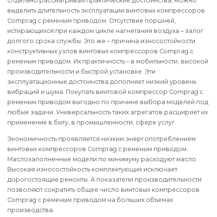
Отдельно рассматривая практические достоинства, можно
выделить длительность эксплуатации винтовых компрессоров
Comprag с ременым приводом. Отсутствие поршней,
истирающихся при каждом цикле нагнетания воздуха – залог
долгого срока службы. Это же – причина износостойкости
конструктивных узлов винтовых компрессоров Comprag с
ременым приводом. Их практичность – в мобильности, высокой
производительности и быстрой установке. Эти
эксплуатационные достоинства дополняет низкий уровень
вибраций и шума. Покупать винтовой компрессор Comprag с
ременым приводом выгодно по причине выбора моделей под
любые задачи. Универсальность таких агрегатов расширяет их
применение в быту, в промышленности, сфере услуг.
Экономичность проявляется низким энергопотреблением
винтовых компрессоров Comprag с ременым приводом.
Маслозаполненные модели по минимуму расходуют масло.
Высокая износостойкость комплектующих исключает
дорогостоящие ремонты. А показатели производительности
позволяют сократить общее число винтовых компрессоров
Comprag с ременым приводом на больших объемах
производства.