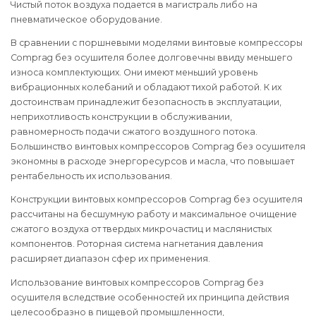
Чистый поток воздуха подается в магистраль либо на
пневматическое оборудование.
В сравнении с поршневыми моделями винтовые компрессоры
Comprag без осушителя более долговечны ввиду меньшего
износа комплектующих. Они имеют меньший уровень
вибрационных колебаний и обладают тихой работой. К их
достоинствам принадлежит безопасность в эксплуатации,
неприхотливость конструкции в обслуживании,
равномерность подачи сжатого воздушного потока.
Большинство винтовых компрессоров Comprag без осушителя
экономны в расходе энергоресурсов и масла, что повышает
рентабельность их использования.
Конструкции винтовых компрессоров Comprag без осушителя
рассчитаны на бесшумную работу и максимальное очищение
сжатого воздуха от твердых микрочастиц и маслянистых
компонентов. Роторная система нагнетания давления
расширяет диапазон сфер их применения.
Использование винтовых компрессоров Comprag без
осушителя вследствие особенностей их принципа действия
целесообразно в пищевой промышленности,